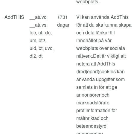
webbplats.
AddTHIS
__atuvc,
≤731
Vi kan använda AddThis
__atuvs,
dagar
för att du ska kunna skapa
loc, ut, xtc,
och dela länkar till
um, bt2,
innehållet på vår
uid, bt, uvc,
webbplats över sociala
di2, dt
nätverk.Det är viktigt att
notera att AddThis
(tredjepart)cookies kan
använda uppgifter som
samlats in för att ge
annonsörer och
marknadsförare
profilinformation för
målinriktad och
beteendestyrd
annonsering.